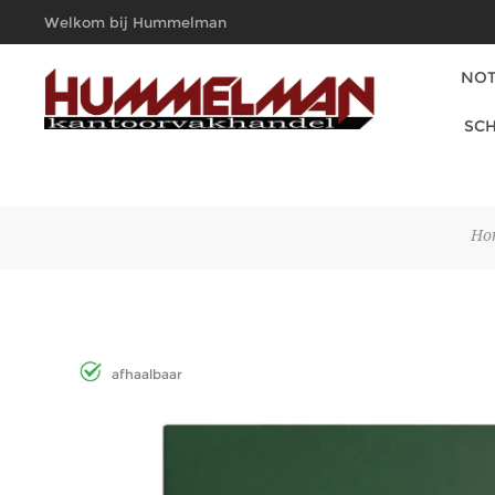
Welkom bij Hummelman
Kantoorvakhandel
NOT
SCH
Ho
afhaalbaar