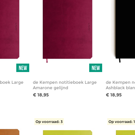
boek Large
de Kempen notitieboek Large
de Kempen no
Amarone gelijnd
Ashblack bla
€ 18,95
€ 18,95
Op voorraad: 3
Op voorraad: 