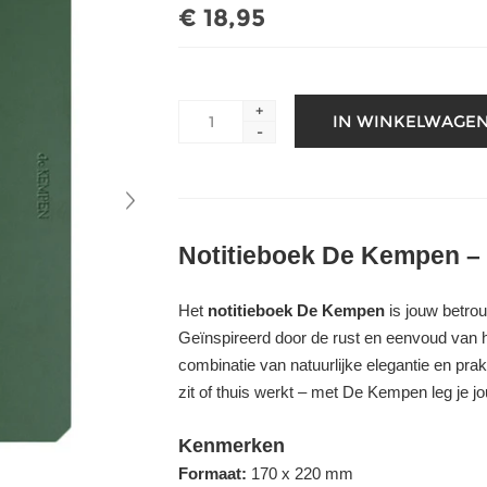
€ 18,95
+
-
Notitieboek De Kempen – s
Het
notitieboek De Kempen
is jouw betrou
Geïnspireerd door de rust en eenvoud van h
combinatie van natuurlijke elegantie en pra
zit of thuis werkt – met De Kempen leg je jou
Kenmerken
Formaat:
170 x 220 mm