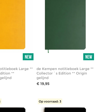
titieboek Large **
de Kempen notitieboek Large **
dition **
Collector´s Edition ** Origin
gelijnd
gelijnd
€ 19,95
3
Op voorraad: 3