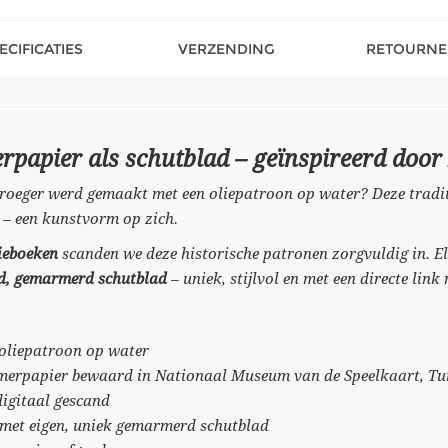
ECIFICATIES
VERZENDING
RETOURNE
papier als schutblad – geïnspireerd door 
oeger werd gemaakt met een oliepatroon op water? Deze traditi
 – een kunstvorm op zich.
ieboeken
scanden we deze historische patronen zorgvuldig in. El
nd, gemarmerd schutblad
– uniek, stijlvol en met een directe lin
 oliepatroon op water
merpapier bewaard in Nationaal Museum van de Speelkaart, T
digitaal gescand
 met eigen, uniek gemarmerd schutblad