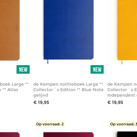
boek Large **
de Kempen notitieboek Large **
de Kempen no
 ** Atlas
Collector´s Edition ** Blue Note
Collector´s E
gelijnd
Independent 
€ 19,95
€ 19,95
Op voorraad: 2
Op voorraad: 