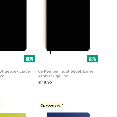
titieboek Large
de Kempen notitieboek Large
nco
Ashblack gelijnd
€ 18,95
1
Op voorraad: 1