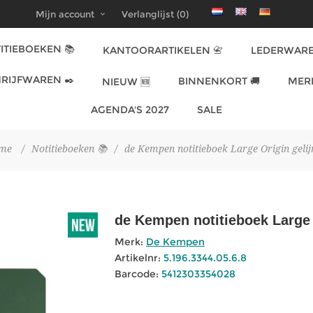
Mijn account
Verlanglijst
(0)
ITIEBOEKEN 📚
KANTOORARTIKELEN 📇
LEDERWARE
RIJFWAREN ✒️
BINNENKORT 🚚
MER
NIEUW 🆕
AGENDA'S 2027
SALE
me
/
Notitieboeken 📚
/
de Kempen notitieboek Large Origin gelij
de Kempen notitieboek Large 
Merk:
De Kempen
Artikelnr:
5.196.3344.05.6.8
Barcode:
5412303354028