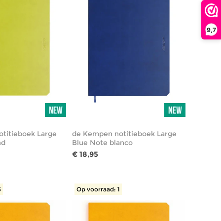
9,7
titieboek Large
de Kempen notitieboek Large
nd
Blue Note blanco
€ 18,95
3
Op voorraad: 1