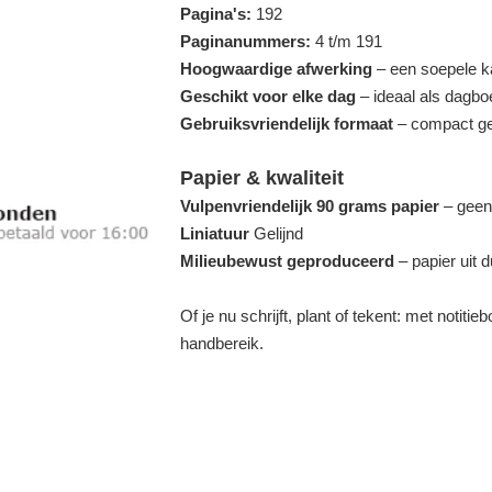
Pagina's:
192
Paginanummers:
4 t/m 191
Hoogwaardige afwerking
– een soepele kaf
Geschikt voor elke dag
– ideaal als dagboe
Gebruiksvriendelijk formaat
– compact gen
Papier & kwaliteit
Vulpenvriendelijk 90 grams papier
– geen 
Liniatuur
Gelijnd
Milieubewust geproduceerd
– papier uit
Of je nu schrijft, plant of tekent: met notiti
handbereik.