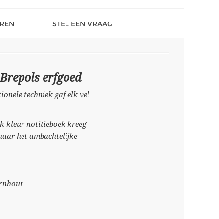
REN
STEL EEN VRAAG
Brepols erfgoed
onele techniek gaf elk vel
k kleur notitieboek kreeg
k naar het ambachtelijke
urnhout