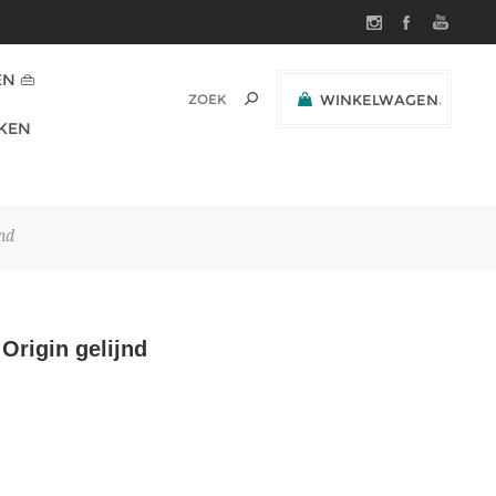
N 👜
WINKELWAGEN
(0)
KEN
SUBTOTAAL:
nd
Origin gelijnd