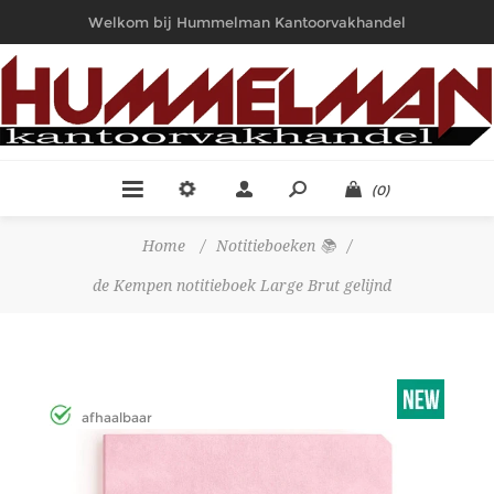
Welkom bij Hummelman Kantoorvakhandel
(0)
Home
/
Notitieboeken 📚
/
de Kempen notitieboek Large Brut gelijnd
afhaalbaar