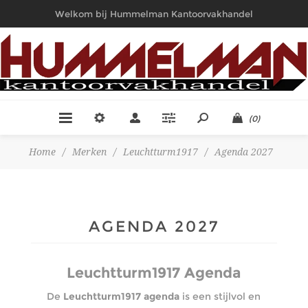
Welkom bij Hummelman Kantoorvakhandel
(0)
Home
/
Merken
/
Leuchtturm1917
/
Agenda 2027
AGENDA 2027
Leuchtturm1917 Agenda
De
Leuchtturm1917 agenda
is een stijlvol en