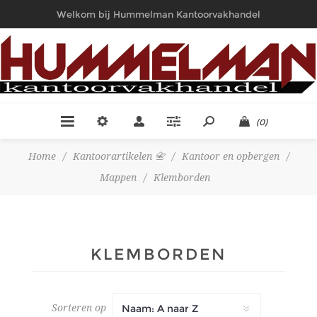
Welkom bij Hummelman Kantoorvakhandel
(0)
Home
/
Kantoorartikelen 📇
/
Kantoor en opbergen
/
Mappen
/
Klemborden
KLEMBORDEN
Sorteren op