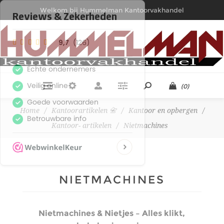
Welkom bij Hummelman Kantoorvakhandel
(0)
Home
/
Kantoorartikelen 📇
/
Kantoor en opbergen
/
Kantoor- artikelen
/
Nietmachines
NIETMACHINES
Nietmachines & Nietjes – Alles klikt,