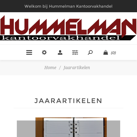
Welkom bij Hummelman Kantoorvakhandel
(0)
Home
/
Jaarartikelen
JAARARTIKELEN