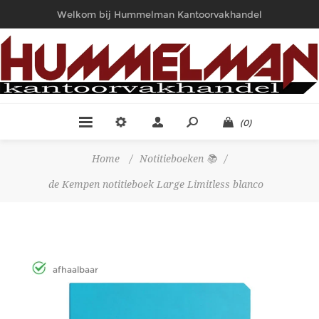
Welkom bij Hummelman Kantoorvakhandel
(0)
Home
/
Notitieboeken 📚
/
de Kempen notitieboek Large Limitless blanco
afhaalbaar