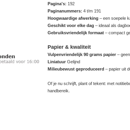
Pagina's:
192
Paginanummers:
4 t/m 191
Hoogwaardige afwerking
– een soepele kaf
Geschikt voor elke dag
– ideaal als dagboe
Gebruiksvriendelijk formaat
– compact gen
Papier & kwaliteit
Vulpenvriendelijk 90 grams papier
– geen 
Liniatuur
Gelijnd
Milieubewust geproduceerd
– papier uit
Of je nu schrijft, plant of tekent: met notiti
handbereik.