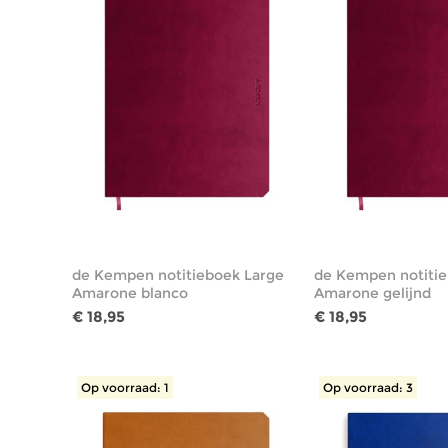
de Kempen notitieboek Large
de Kempen notitie
Amarone blanco
Amarone gelijnd
€ 18,95
€ 18,95
Op voorraad: 1
Op voorraad: 3