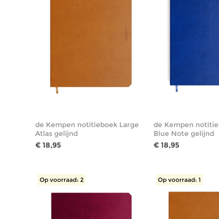
de Kempen notitieboek Large
de Kempen notitie
Atlas gelijnd
Blue Note gelijnd
€ 18,95
€ 18,95
Op voorraad: 2
Op voorraad: 1