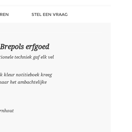
REN
STEL EEN VRAAG
Brepols erfgoed
onele techniek gaf elk vel
k kleur notitieboek kreeg
k naar het ambachtelijke
urnhout