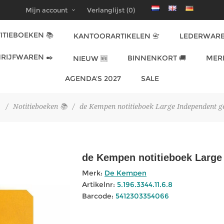
Mijn account
Verlanglijst
(0)
ITIEBOEKEN 📚
KANTOORARTIKELEN 📇
LEDERWARE
RIJFWAREN ✒️
BINNENKORT 🚚
MER
NIEUW 🆕
AGENDA'S 2027
SALE
/
Notitieboeken 📚
/
de Kempen notitieboek Large Independent ge
de Kempen notitieboek Large 
Merk:
De Kempen
Artikelnr:
5.196.3344.11.6.8
Barcode:
5412303354066