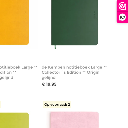
9,7
titieboek Large **
de Kempen notitieboek Large **
dition **
Collector´s Edition ** Origin
gelijnd
gelijnd
€ 19,95
1
Op voorraad: 2