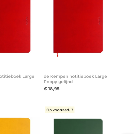
titieboek Large
de Kempen notitieboek Large
Poppy gelijnd
€ 18,95
Op voorraad: 3