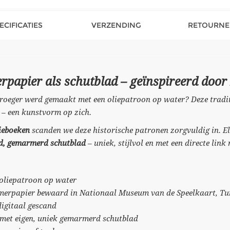
ECIFICATIES
VERZENDING
RETOURNE
papier als schutblad – geïnspireerd door 
oeger werd gemaakt met een oliepatroon op water? Deze traditi
 – een kunstvorm op zich.
ieboeken
scanden we deze historische patronen zorgvuldig in. El
nd, gemarmerd schutblad
– uniek, stijlvol en met een directe lin
 oliepatroon op water
merpapier bewaard in Nationaal Museum van de Speelkaart, T
digitaal gescand
 met eigen, uniek gemarmerd schutblad