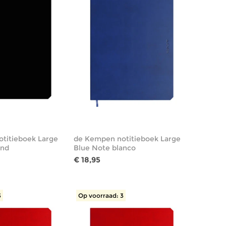
titieboek Large
de Kempen notitieboek Large
jnd
Blue Note blanco
€ 18,95
3
Op voorraad: 3