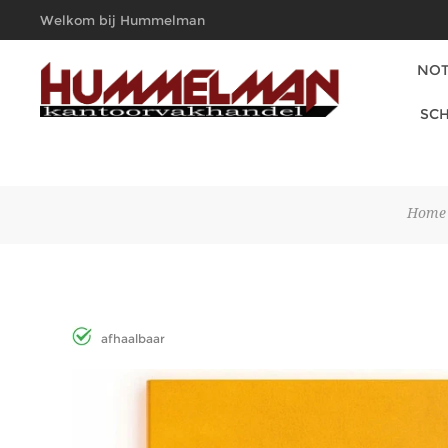
Welkom bij Hummelman
Kantoorvakhandel
NOT
SCH
Home
afhaalbaar