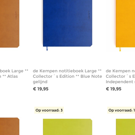
boek Large **
de Kempen notitieboek Large **
de Kempen no
 ** Atlas
Collector´s Edition ** Blue Note
Collector´s E
gelijnd
Independent 
€ 19,95
€ 19,95
Op voorraad: 3
Op voorraad: 