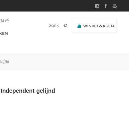
N 👜
WINKELWAGEN
(0)
KEN
SUBTOTAAL:
lijnd
Independent gelijnd