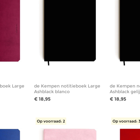
boek Large
de Kempen notitieboek Large
de Kempen no
Ashblack blanco
Ashblack geli
€ 18,95
€ 18,95
Op voorraad: 2
Op voorraad: 