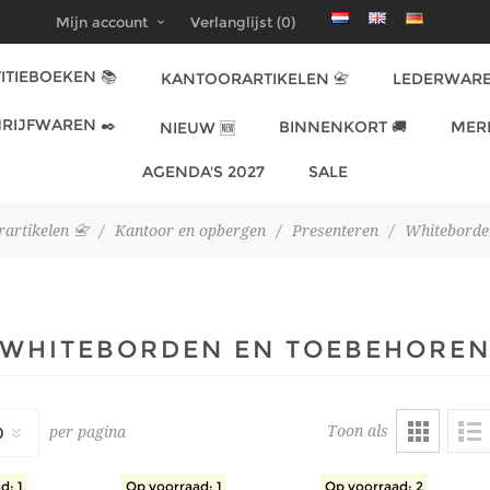
Mijn account
Verlanglijst
(0)
ITIEBOEKEN 📚
KANTOORARTIKELEN 📇
LEDERWARE
RIJFWAREN ✒️
BINNENKORT 🚚
MER
NIEUW 🆕
AGENDA'S 2027
SALE
artikelen 📇
/
Kantoor en opbergen
/
Presenteren
/
Whiteborde
WHITEBORDEN EN TOEBEHORE
Toon als
per pagina
d: 1
Op voorraad: 1
Op voorraad: 2