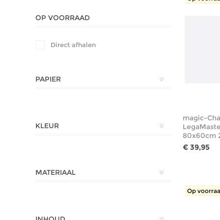
OP VOORRAAD
Direct afhalen
PAPIER
magic-Cha
KLEUR
LegaMaste
80x60cm 2
€ 39,95
MATERIAAL
Op voorraa
INHOUD