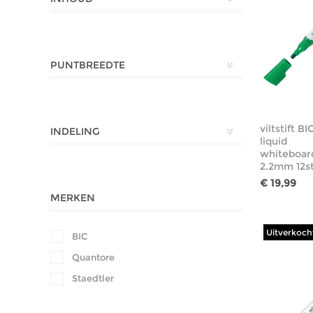
PUNTBREEDTE
viltstift B
INDELING
liquid
whiteboar
2.2mm 12s
€ 19,99
MERKEN
Uitverkoch
BIC
Quantore
Staedtler