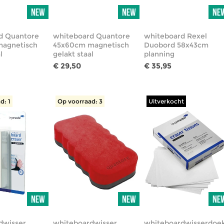
d Quantore
whiteboard Quantore
whiteboard Rexel
agnetisch
45x60cm magnetisch
Duobord 58x43cm
l
gelakt staal
planning
€ 29,50
€ 35,95
d: 1
Op voorraad: 3
Uitverkocht
dwisser
whiteboardwisser
whiteboardwisserdoek