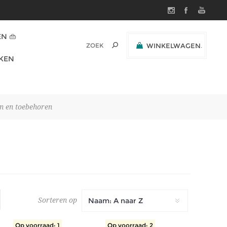
N 👜
WINKELWAGEN
(0)
KEN
SUBTOTAAL:
n en toebehoren
N
Sorteren op
Op voorraad: 1
Op voorraad: 2