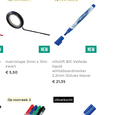
m
matrixtape 3mm x 10m
viltstift BIC Velleda
zwart
liquid
whiteboardmarker
€ 5,50
2.2mm 12stuks blauw
€ 21,35
Op voorraad: 2
Uitverkocht