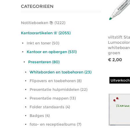
CATEGORIEEN
Notitieboeken 📚 (1222)
Kantoorartikelen 📇 (2055)
viltstift St
Lumocolor
Inkt en toner (50)
whiteboar
Kantoor en opbergen (531)
groen
€ 2,00
Presenteren (80)
Whiteborden en toebehoren (23)
Uitverkoch
Flipovers en toebehoren (8)
Presentatie hulpmiddelen (22)
Presentatie mappen (13)
Folder standaards (4)
Badges (4)
foto- en receptiealbums (7)