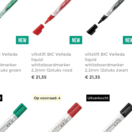
IC Velleda
viltstift BIC Velleda
viltstift BIC Velleda
liquid
liquid
dmarker
whiteboardmarker
whiteboardmarker
tuks groen
2.2mm 12stuks rood
2.2mm 12stuks zwart
€ 21,35
€ 21,35
t
Op voorraad: 4
Uitverkocht