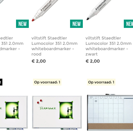
aedtler
viltstift Staedtler
viltstift Staedtler
 351 2.0mm
Lumocolor 351 2.0mm
Lumocolor 351 2.0mm
dmarker -
whiteboardmarker -
whiteboardmarker -
rood
zwart
€ 2,00
€ 2,00
t
Op voorraad: 1
Op voorraad: 1