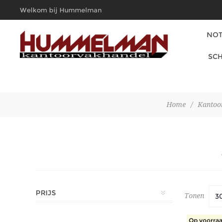
Welkom bij Hummelman
Kantoorvakhandel
NOT
SCH
Home
/
Kantoor
PRIJS
Tonen
Op voorraa