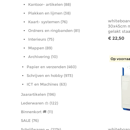
Kantoor- artikelen (88)
Plakken en lijmen (38)
whiteboar
Kaart- systemen (76)
30x45cm m
Ordners en ringbanden (81)
gelakt staa
€ 22,50
Interieurs (75)
Mappen (89)
Archivering (10)
Op voorraa
Papier en verzenden (460)
Schrijven en hobby (973)
ICT en Machines (63)
Jaarartikelen (196)
Lederwaren 👜 (122)
Binnenkort 🚚 (11)
SALE (76)
whiteboar
Schrijfwaren ✒️ (2174)