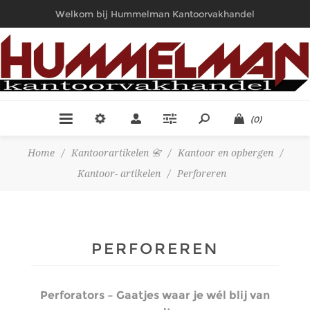
Welkom bij Hummelman Kantoorvakhandel
(0)
Home
/
Kantoorartikelen 📇
/
Kantoor en opbergen
/
Kantoor- artikelen
/
Perforeren
PERFOREREN
Perforators – Gaatjes waar je wél blij van