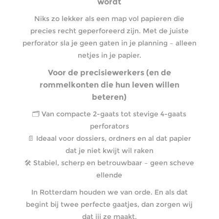
wordt
Niks zo lekker als een map vol papieren die
precies recht geperforeerd zijn. Met de juiste
perforator sla je geen gaten in je planning – alleen
netjes in je papier.
Voor de precisiewerkers (en de
rommelkonten die hun leven willen
beteren)
🗂️ Van compacte 2-gaats tot stevige 4-gaats
perforators
📄 Ideaal voor dossiers, ordners en al dat papier
dat je niet kwijt wil raken
🛠️ Stabiel, scherp en betrouwbaar – geen scheve
ellende
In Rotterdam houden we van orde. En als dat
begint bij twee perfecte gaatjes, dan zorgen wij
dat jij ze maakt.