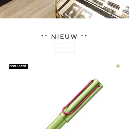
** NIEUW **
Op voorraad: 2