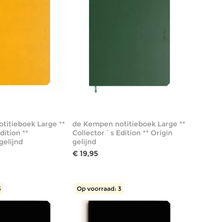
titieboek Large **
de Kempen notitieboek Large **
dition **
Collector´s Edition ** Origin
gelijnd
gelijnd
€ 19,95
3
Op voorraad: 3