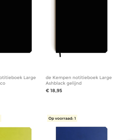
titieboek Large
de Kempen notitieboek Large
nco
Ashblack gelijnd
€ 18,95
1
Op voorraad: 1