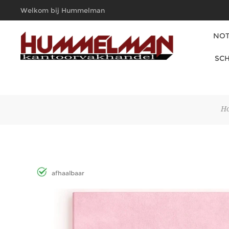
Welkom bij Hummelman
Kantoorvakhandel
NOT
SCH
H
afhaalbaar