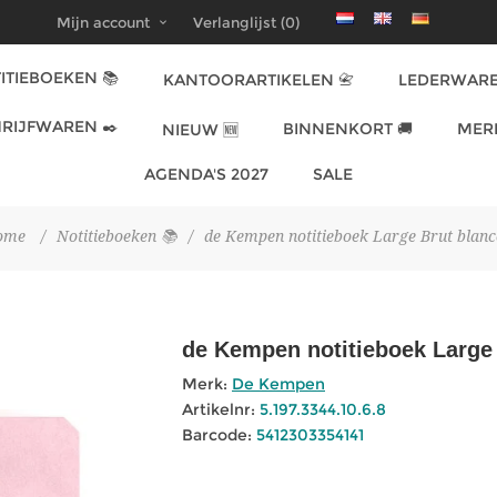
Mijn account
Verlanglijst
(0)
ITIEBOEKEN 📚
KANTOORARTIKELEN 📇
LEDERWARE
RIJFWAREN ✒️
BINNENKORT 🚚
MER
NIEUW 🆕
AGENDA'S 2027
SALE
ome
/
Notitieboeken 📚
/
de Kempen notitieboek Large Brut blanc
de Kempen notitieboek Large
Merk:
De Kempen
Artikelnr:
5.197.3344.10.6.8
Barcode:
5412303354141