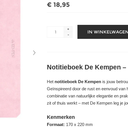
€ 18,95
+
-
Notitieboek De Kempen – s
Het
notitieboek De Kempen
is jouw betrou
Geïnspireerd door de rust en eenvoud van h
combinatie van natuurlijke elegantie en pra
zit of thuis werkt – met De Kempen leg je jou
Kenmerken
Formaat:
170 x 220 mm