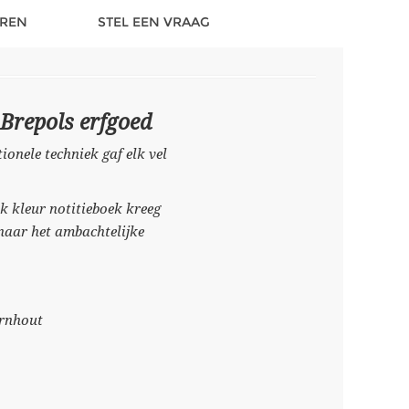
REN
STEL EEN VRAAG
Brepols erfgoed
onele techniek gaf elk vel
k kleur notitieboek kreeg
k naar het ambachtelijke
urnhout