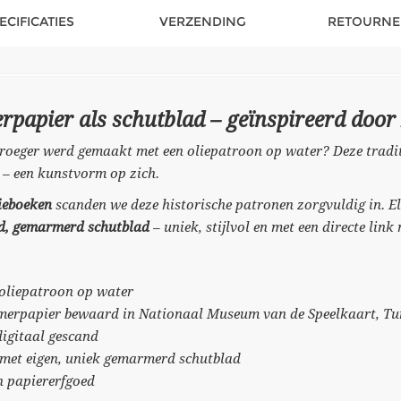
ECIFICATIES
VERZENDING
RETOURNE
papier als schutblad – geïnspireerd door 
oeger werd gemaakt met een oliepatroon op water? Deze traditi
 – een kunstvorm op zich.
ieboeken
scanden we deze historische patronen zorgvuldig in. El
nd, gemarmerd schutblad
– uniek, stijlvol en met een directe lin
 oliepatroon op water
merpapier bewaard in Nationaal Museum van de Speelkaart, T
digitaal gescand
 met eigen, uniek gemarmerd schutblad
h papiererfgoed