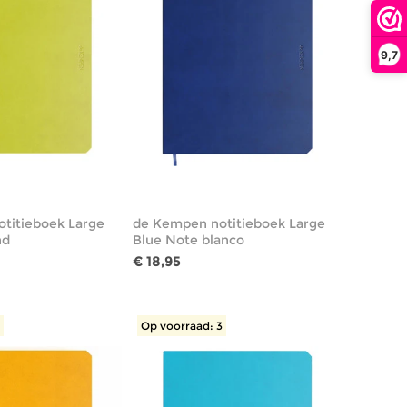
9,7
titieboek Large
de Kempen notitieboek Large
nd
Blue Note blanco
€ 18,95
1
Op voorraad: 3