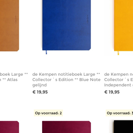
boek Large **
de Kempen notitieboek Large **
de Kempen no
 ** Atlas
Collector´s Edition ** Blue Note
Collector´s E
gelijnd
Independent 
€ 19,95
€ 19,95
Op voorraad: 2
Op voorraad: 