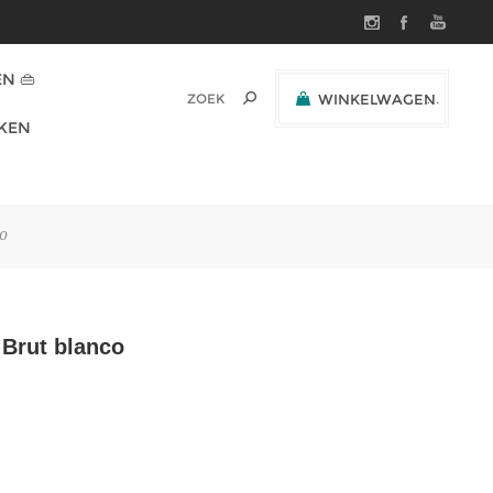
N 👜
WINKELWAGEN
(0)
KEN
SUBTOTAAL:
o
 Brut blanco