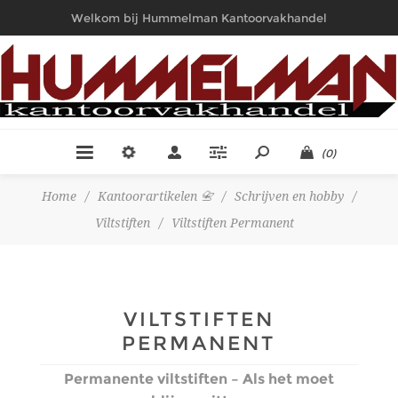
Welkom bij Hummelman Kantoorvakhandel
(0)
Home
/
Kantoorartikelen 📇
/
Schrijven en hobby
/
Viltstiften
/
Viltstiften Permanent
VILTSTIFTEN
PERMANENT
Permanente viltstiften – Als het moet