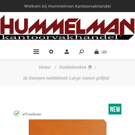
Welkom bij Hummelman Kantoorvakhandel
(0)
Home
/
Notitieboeken 📚
/
de Kempen notitieboek Large Sunset gelijnd
afhaalbaar