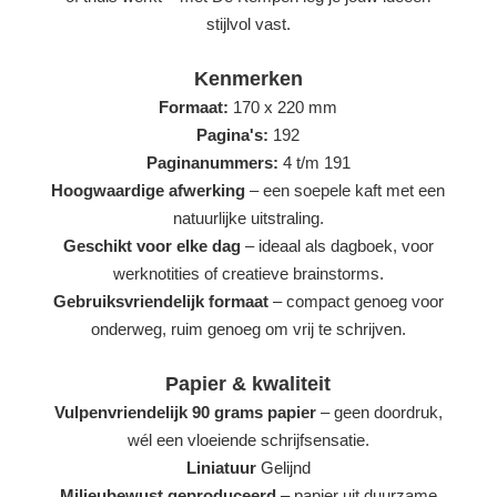
stijlvol vast.
Kenmerken
Formaat:
170 x 220 mm
Pagina's:
192
Paginanummers:
4 t/m 191
Hoogwaardige afwerking
– een soepele kaft met een
natuurlijke uitstraling.
Geschikt voor elke dag
– ideaal als dagboek, voor
werknotities of creatieve brainstorms.
Gebruiksvriendelijk formaat
– compact genoeg voor
onderweg, ruim genoeg om vrij te schrijven.
Papier & kwaliteit
Vulpenvriendelijk 90 grams papier
– geen doordruk,
wél een vloeiende schrijfsensatie.
Liniatuur
Gelijnd
Milieubewust geproduceerd
– papier uit duurzame