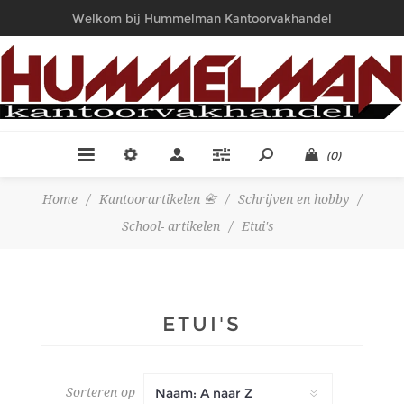
Welkom bij Hummelman Kantoorvakhandel
(0)
Home
/
Kantoorartikelen 📇
/
Schrijven en hobby
/
School- artikelen
/
Etui's
ETUI'S
Sorteren op