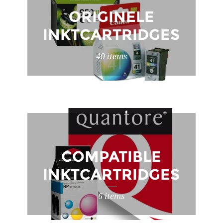
ORIGINELE
INKTCARTRIDGES
40 items
COMPATIBLE
INKTCARTRIDGES
6 items