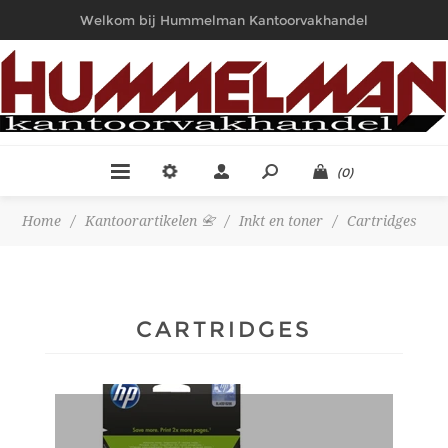
Welkom bij Hummelman Kantoorvakhandel
(0)
Home
/
Kantoorartikelen 📇
/
Inkt en toner
/
Cartridges
CARTRIDGES