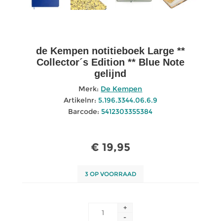
de Kempen notitieboek Large **
Collector´s Edition ** Blue Note
gelijnd
Merk:
De Kempen
Artikelnr:
5.196.3344.06.6.9
Barcode:
5412303355384
€ 19,95
3 OP VOORRAAD
+
-