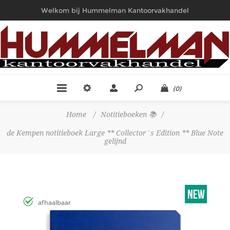
Welkom bij Hummelman Kantoorvakhandel
(0)
Home
/
Notitieboeken 📚
/
de Kempen notitieboek Large ** Collector´s Edition ** Blue Note
gelijnd
afhaalbaar