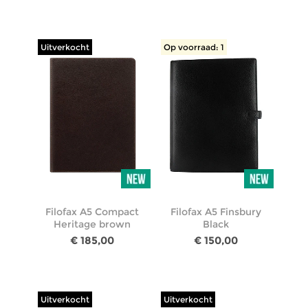
Uitverkocht
Op voorraad: 1
Filofax A5 Compact
Filofax A5 Finsbury
Heritage brown
Black
€ 185,00
€ 150,00
Uitverkocht
Uitverkocht