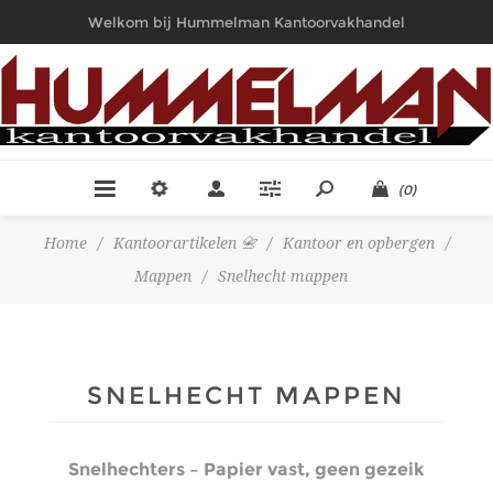
Welkom bij Hummelman Kantoorvakhandel
(0)
Home
/
Kantoorartikelen 📇
/
Kantoor en opbergen
/
Mappen
/
Snelhecht mappen
SNELHECHT MAPPEN
Snelhechters – Papier vast, geen gezeik