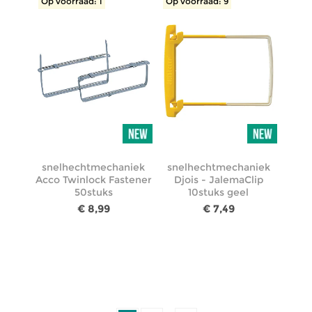
Op voorraad: 1
Op voorraad: 9
snelhechtmechaniek
snelhechtmechaniek
Acco Twinlock Fastener
Djois - JalemaClip
50stuks
10stuks geel
€ 8,99
€ 7,49