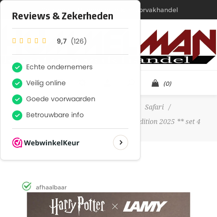
Welkom bij Hummelman Kantoorvakhandel
(0)
Home
/
Merken
/
Lamy
/
Safari
/
LAMY safari Harry Potter ** Special Edition 2025 ** set 4
vulpennen
afhaalbaar