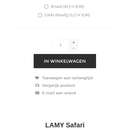
Broad (B) [+€ 8,90]
Links Handig (L) [+€ 8,90]
+
-
LAMY Safari