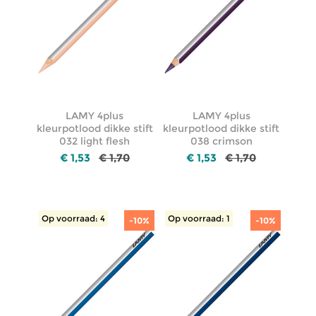
LAMY 4plus
LAMY 4plus
kleurpotlood dikke stift
kleurpotlood dikke stift
032 light flesh
038 crimson
€ 1,53
€ 1,70
€ 1,53
€ 1,70
Op voorraad: 4
Op voorraad: 1
-10%
-10%