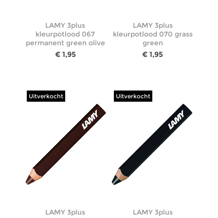
LAMY 3plus
LAMY 3plus
kleurpotlood 067
kleurpotlood 070 grass
permanent green olive
green
€ 1,95
€ 1,95
Uitverkocht
Uitverkocht
LAMY 3plus
LAMY 3plus