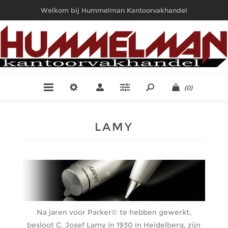
Welkom bij Hummelman Kantoorvakhandel
(0)
LAMY
Na jaren voor Parker© te hebben gewerkt,
besloot C. Josef Lamy in 1930 in Heidelberg, zijn