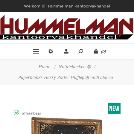
Welkom bij Hummelman Kantoorvakhandel
(0)
Home
/
Notitieboeken 📚
/
Paperblanks Harry Potter Hufflepuff midi blanco
afhaalbaar