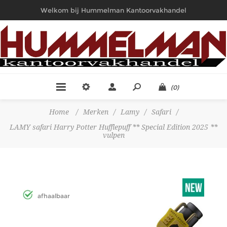
Welkom bij Hummelman Kantoorvakhandel
(0)
Home
/
Merken
/
Lamy
/
Safari
/
LAMY safari Harry Potter Hufflepuff ** Special Edition 2025 **
vulpen
afhaalbaar