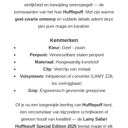
eerlijkheid en toewijding weerspiegelt — de
kernwaarden van het huis
Hufflepuff
. Met zijn warme
geel-zwarte ontwerp
en subtiele details ademt deze
pen pure magie en karakter.
Kenmerken
Kleur:
Geel - zwart
Penpunt:
Verwisselbare stalen penpunt
Materiaal:
Hoogwaardig kunststof
Clip:
Veerclip van metaal
Vulsysteem:
Inktpatroon of converter (LAMY Z28,
los verkrijgbaar)
Grip:
Ergonomisch gevormde greepzone
Of je nu een toegewijde leerling van
Hufflepuff
bent,
een verzamelaar van bijzondere schrijfwaren of
gewoon houdt van kwaliteit — de
Lamy Safari
Hufflepuff Special Edition 2025
brengt magie in elk