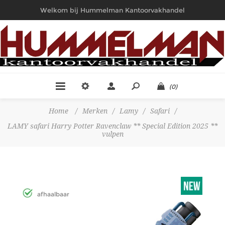
Welkom bij Hummelman Kantoorvakhandel
(0)
Home
/
Merken
/
Lamy
/
Safari
/
LAMY safari Harry Potter Ravenclaw ** Special Edition 2025 **
vulpen
afhaalbaar