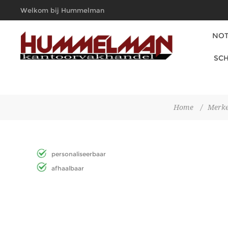
Welkom bij Hummelman
Kantoorvakhandel
NOT
SCH
Home
/
Merk
personaliseerbaar
afhaalbaar