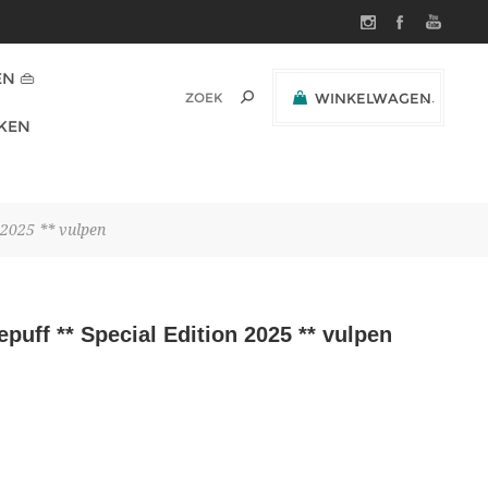
N 👜
WINKELWAGEN
(0)
KEN
SUBTOTAAL:
 2025 ** vulpen
puff ** Special Edition 2025 ** vulpen