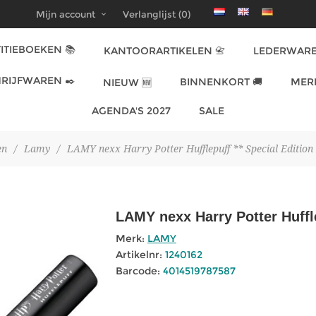
Mijn account
Verlanglijst
(0)
ITIEBOEKEN 📚
KANTOORARTIKELEN 📇
LEDERWARE
RIJFWAREN ✒️
BINNENKORT 🚚
MER
NIEUW 🆕
AGENDA'S 2027
SALE
en
/
Lamy
/
LAMY nexx Harry Potter Hufflepuff ** Special Edition
LAMY nexx Harry Potter Huffle
Merk:
LAMY
Artikelnr:
1240162
Barcode:
4014519787587