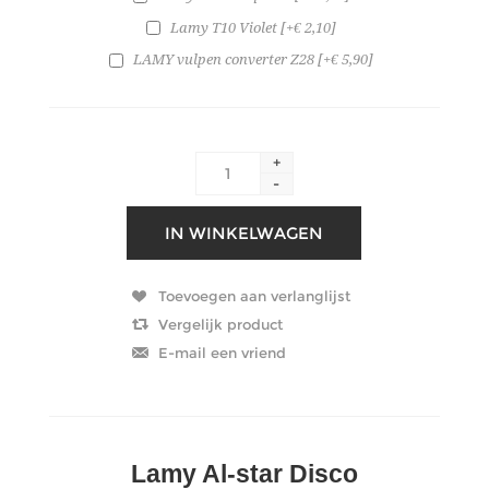
Lamy T10 Violet [+€ 2,10]
LAMY vulpen converter Z28 [+€ 5,90]
+
-
Lamy Al-star Disco