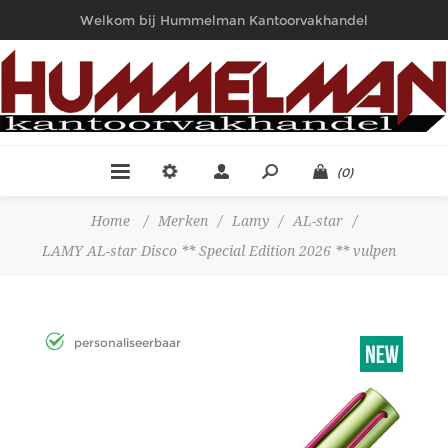
Welkom bij Hummelman Kantoorvakhandel
(0)
Home
/
Merken
/
Lamy
/
AL-star
/
LAMY AL-star Disco ** Special Edition 2026 ** vulpen
personaliseerbaar