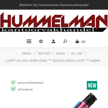
Welkom bij Hummelman Kantoorvakhandel
(0)
Home
/
Merken
/
Lamy
/
AL-star
/
LAMY AL-star Rollerskate ** Special Edition 2026 ** balpen
personaliseerbaar
afhaalbaar