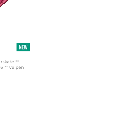
rskate **
26 ** vulpen