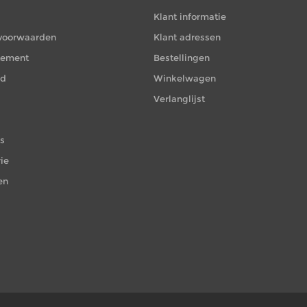
Klant informatie
voorwaarden
Klant adressen
atement
Bestellingen
id
Winkelwagen
Verlanglijst
es
ie
en