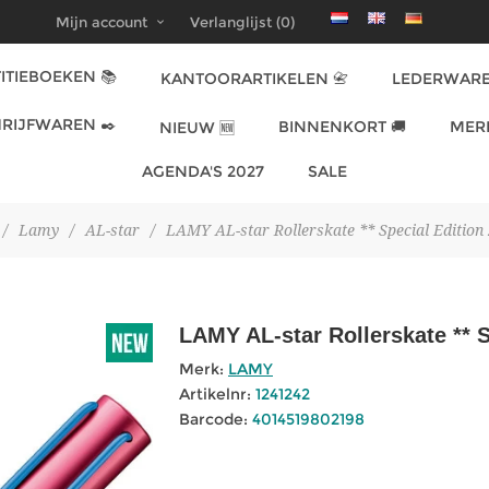
Mijn account
Verlanglijst
(0)
ITIEBOEKEN 📚
KANTOORARTIKELEN 📇
LEDERWARE
RIJFWAREN ✒️
BINNENKORT 🚚
MER
NIEUW 🆕
AGENDA'S 2027
SALE
/
Lamy
/
AL-star
/
LAMY AL-star Rollerskate ** Special Edition 
LAMY AL-star Rollerskate ** Sp
Merk:
LAMY
Artikelnr:
1241242
Barcode:
4014519802198