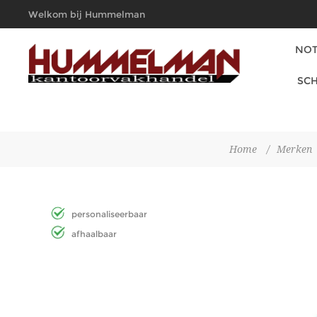
Welkom bij Hummelman
Kantoorvakhandel
NOT
SCH
Home
/
Merken
personaliseerbaar
afhaalbaar