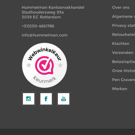
Hummelman Kantoorvakhandel
Over ons
Stadhoudersweg 93a
Algemene 
3039 EC Rotterdam
Privacy st
+31(0)10-4661786
Retourbele
info@hummelman.com
Klachten
Verzenden
Betaalopti
Onze Histor
Pen Graver
Merken