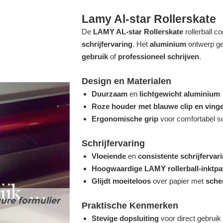
Lamy Al-star Rollerskate
De
LAMY AL-star Rollerskate
rollerball c
schrijfervaring
. Het
aluminium
ontwerp ge
gebruik
of
professioneel schrijven
.
Design en Materialen
Duurzaam
en
lichtgewicht aluminium
Roze houder met blauwe clip en ving
Ergonomische grip
voor comfortabel sc
Schrijfervaring
Vloeiende
en
consistente schrijfervar
Hoogwaardige LAMY rollerball-inktpa
Glijdt moeiteloos
over papier met
scher
ure formulier
Praktische Kenmerken
Stevige dopsluiting
voor direct gebruik