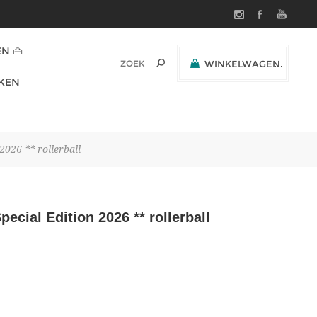
N 👜
WINKELWAGEN
(0)
KEN
SUBTOTAAL:
2026 ** rollerball
ecial Edition 2026 ** rollerball