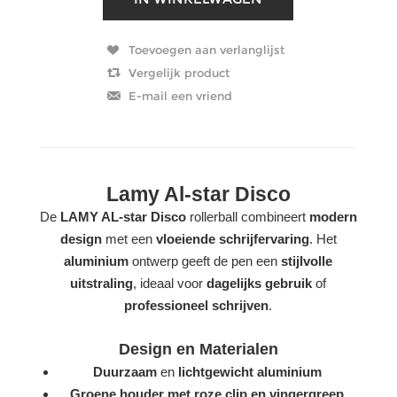
Lamy Al-star Disco
De
LAMY AL-star Disco
rollerball combineert
modern
design
met een
vloeiende schrijfervaring
. Het
aluminium
ontwerp geeft de pen een
stijlvolle
uitstraling
, ideaal voor
dagelijks gebruik
of
professioneel schrijven
.
Design en Materialen
Duurzaam
en
lichtgewicht aluminium
Groene houder met roze clip en vingergreep