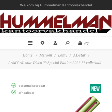
Welkom bij Hummelman Kantoorvakhandel
(0)
Home
/
Merken
/
Lamy
/
AL-star
/
LAMY AL-star Disco ** Special Edition 2026 ** rollerball
personaliseerbaar
afhaalbaar