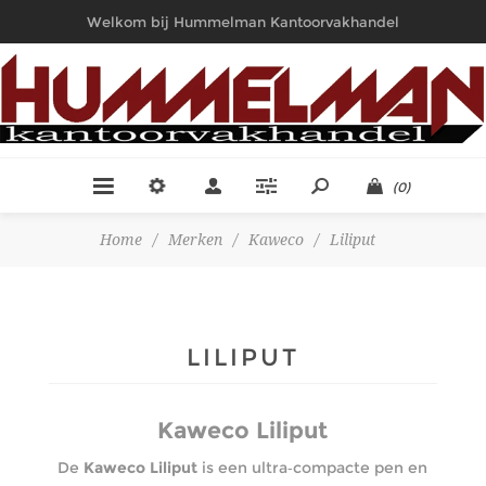
Welkom bij Hummelman Kantoorvakhandel
(0)
Home
/
Merken
/
Kaweco
/
Liliput
LILIPUT
Kaweco Liliput
De
Kaweco Liliput
is een ultra‑compacte pen en