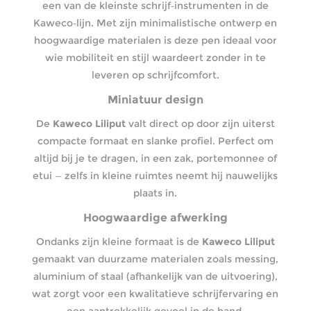
een van de kleinste schrijf‑instrumenten in de
Kaweco‑lijn. Met zijn minimalistische ontwerp en
hoogwaardige materialen is deze pen ideaal voor
wie mobiliteit en stijl waardeert zonder in te
leveren op schrijfcomfort.
Miniatuur design
De
Kaweco Liliput
valt direct op door zijn uiterst
compacte formaat en slanke profiel. Perfect om
altijd bij je te dragen, in een zak, portemonnee of
etui — zelfs in kleine ruimtes neemt hij nauwelijks
plaats in.
Hoogwaardige afwerking
Ondanks zijn kleine formaat is de
Kaweco Liliput
gemaakt van duurzame materialen zoals messing,
aluminium of staal (afhankelijk van de uitvoering),
wat zorgt voor een kwalitatieve schrijfervaring en
een aantrekkelijk gevoel in de hand.