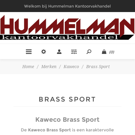
Welkom bij Hummelman Kantoorvakhandel
(0)
Home
/
Merken
/
Kaweco
/
Brass Sport
BRASS SPORT
Kaweco Brass Sport
De
Kaweco Brass Sport
is een karaktervolle