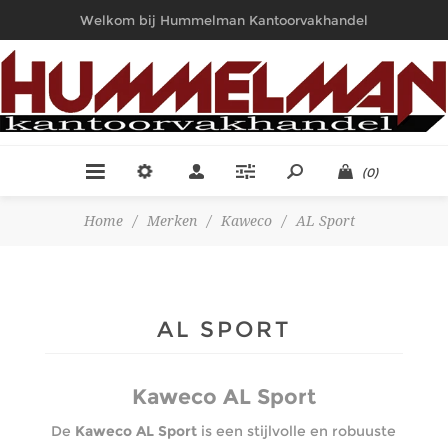
Welkom bij Hummelman Kantoorvakhandel
(0)
Home
/
Merken
/
Kaweco
/
AL Sport
AL SPORT
Kaweco AL Sport
De
Kaweco AL Sport
is een stijlvolle en robuuste