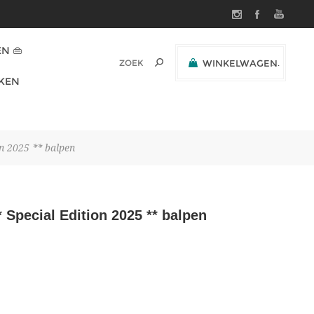
N 👜
WINKELWAGEN
(0)
KEN
SUBTOTAAL:
on 2025 ** balpen
* Special Edition 2025 ** balpen