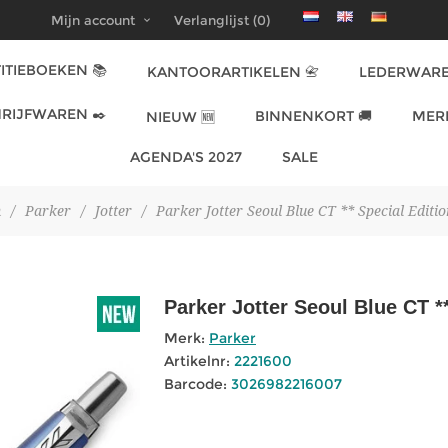
Mijn account
Verlanglijst
(0)
ITIEBOEKEN 📚
KANTOORARTIKELEN 📇
LEDERWARE
RIJFWAREN ✒️
BINNENKORT 🚚
MER
NIEUW 🆕
AGENDA'S 2027
SALE
n
/
Parker
/
Jotter
/
Parker Jotter Seoul Blue CT ** Special Editi
Parker Jotter Seoul Blue CT *
Merk:
Parker
Artikelnr:
2221600
Barcode:
3026982216007