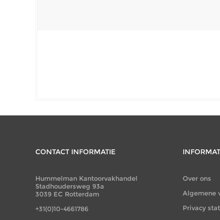
CONTACT INFORMATIE
INFORMAT
Hummelman Kantoorvakhandel
Over ons
Stadhoudersweg 93a
Algemene 
3039 EC Rotterdam
Privacy st
+31(0)10-4661786