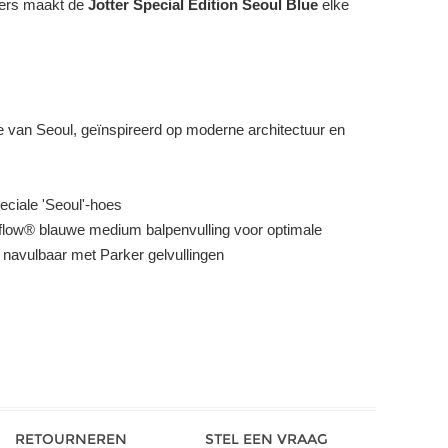
igers maakt de
Jotter Special Edition Seoul Blue
elke
 van Seoul, geïnspireerd op moderne architectuur en
ciale 'Seoul'-hoes
flow® blauwe medium balpenvulling voor optimale
k navulbaar met Parker gelvullingen
RETOURNEREN
STEL EEN VRAAG