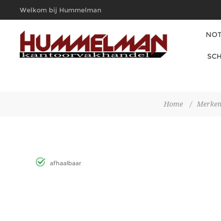
Welkom bij Hummelman
Kantoorvakhandel
NOT
SCH
Home
/
Merke
afhaalbaar