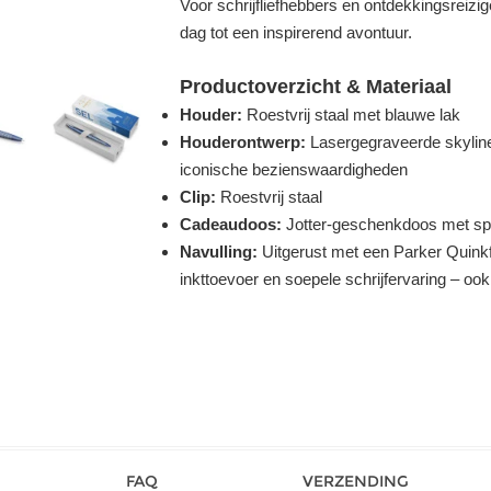
Voor schrijfliefhebbers en ontdekkingsreiz
dag tot een inspirerend avontuur.
Productoverzicht & Materiaal
Houder:
Roestvrij staal met blauwe lak
Houderontwerp:
Lasergegraveerde skyline
iconische bezienswaardigheden
Clip:
Roestvrij staal
Cadeaudoos:
Jotter-geschenkdoos met spe
Navulling:
Uitgerust met een Parker Quink
inkttoevoer en soepele schrijfervaring – oo
FAQ
VERZENDING