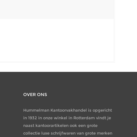
OVER ONS
Hummelman Kantoorvakhandel is opgericht
in 1932 in onze winkel in Rotterdam vindt je
naast kantoorartikelen ook een grote
collectie luxe schrijfwaren van grote merken