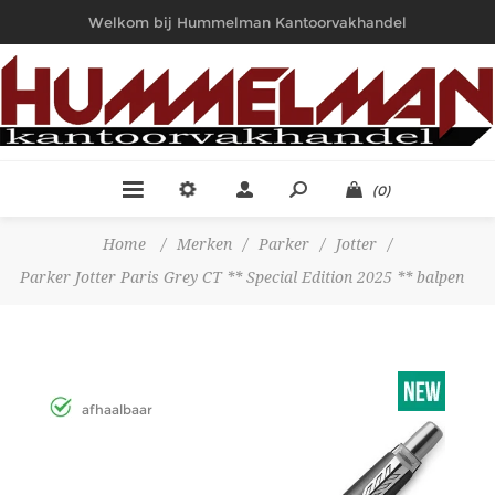
Welkom bij Hummelman Kantoorvakhandel
(0)
Home
/
Merken
/
Parker
/
Jotter
/
Parker Jotter Paris Grey CT ** Special Edition 2025 ** balpen
afhaalbaar