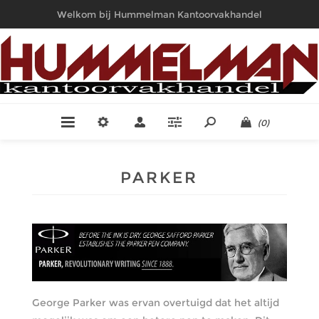
Welkom bij Hummelman Kantoorvakhandel
(0)
PARKER
George Parker was ervan overtuigd dat het altijd