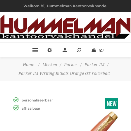
Welkom bij Hummelman Kantoorvakhandel
(0)
Home
/
Merken
/
Parker
/
Parker IM
/
Parker IM Writing Rituals Orange GT rollerball
personaliseerbaar
afhaalbaar