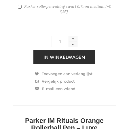
Parker rollerpenvulling zwart 0.7mm medium [+€
6,95]
+
-
Parker IM Rituals Orange
Rollerball Pen – Luxe