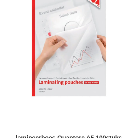
lamineerhoes Quantore A5 100stuks