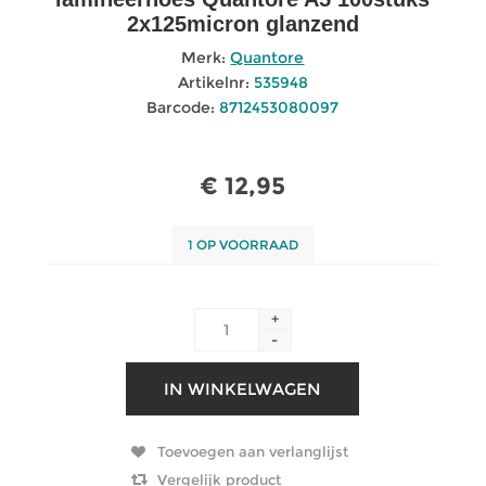
2x125micron glanzend
Merk:
Quantore
Artikelnr:
535948
Barcode:
8712453080097
€ 12,95
1 OP VOORRAAD
+
-