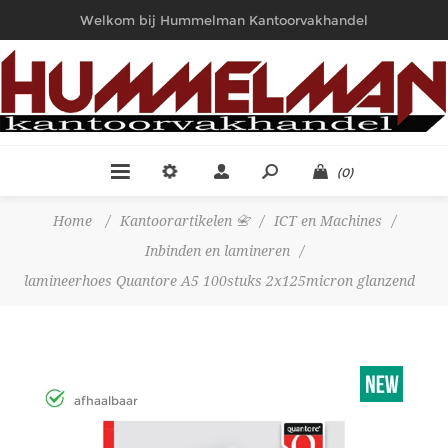
Welkom bij Hummelman Kantoorvakhandel
(0)
Home
/
Kantoorartikelen 📇
/
ICT en Machines
/
Inbinden en lamineren
/
lamineerhoes Quantore A5 100stuks 2x125micron glanzend
afhaalbaar