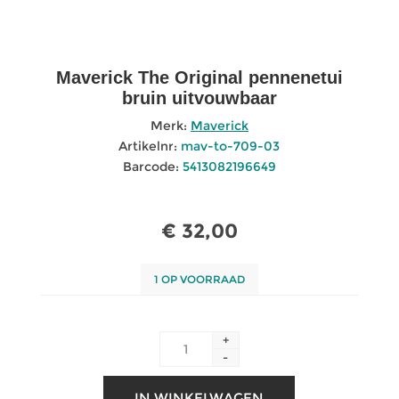
Maverick The Original pennenetui
bruin uitvouwbaar
Merk:
Maverick
Artikelnr:
mav-to-709-03
Barcode:
5413082196649
€ 32,00
1 OP VOORRAAD
+
-