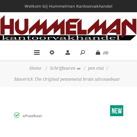
Welkom bij Hummelman Kantoorvakhandel
(0)
Home
/
Schrijfwaren ✒️
/
pen etui
/
Maverick The Original pennenetui bruin uitvouwbaar
afhaalbaar