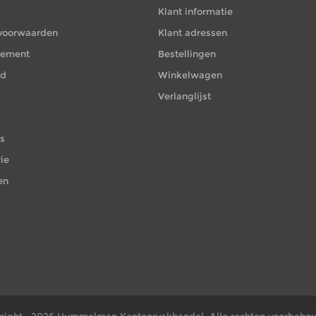
Klant informatie
voorwaarden
Klant adressen
atement
Bestellingen
id
Winkelwagen
Verlanglijst
es
ie
en