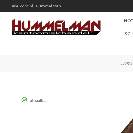
Welkom bij Hummelman
Kantoorvakhandel
NOT
SCH
Home
afhaalbaar