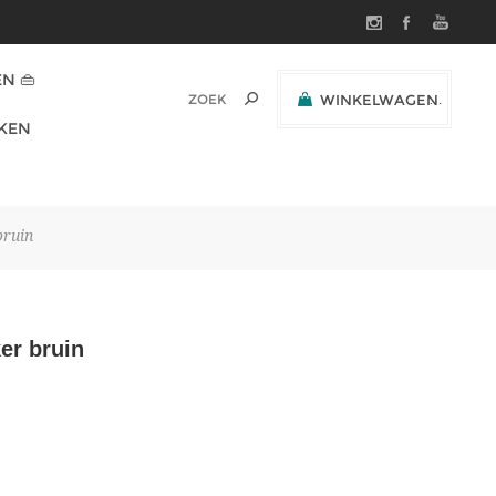
N 👜
WINKELWAGEN
(0)
KEN
SUBTOTAAL:
bruin
er bruin