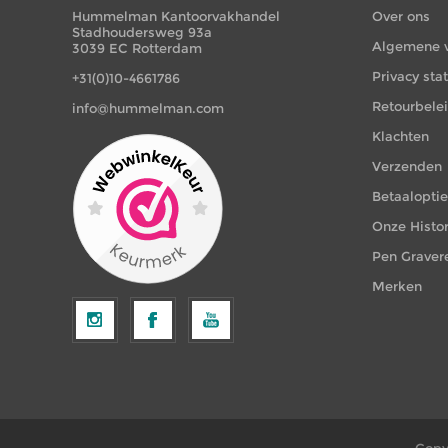
Hummelman Kantoorvakhandel
Over ons
Stadhoudersweg 93a
Algemene 
3039 EC Rotterdam
Privacy st
+31(0)10-4661786
Retourbele
info@hummelman.com
Klachten
Verzenden
Betaalopti
Onze Histor
Pen Graver
Merken