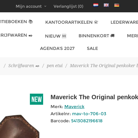
Mijn account
Verlanglijst
(0)
ITIEBOEKEN 📚
KANTOORARTIKELEN 📇
LEDERWARE
RIJFWAREN ✒️
BINNENKORT 🚚
MER
NIEUW 🆕
AGENDA'S 2027
SALE
/
Schrijfwaren ✒️
/
pen etui
/
Maverick The Original penkoker 
Maverick The Original penkok
Merk:
Maverick
Artikelnr:
mav-to-706-03
Barcode:
5413082196618