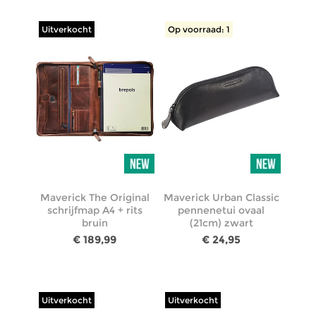
Uitverkocht
Op voorraad: 1
Maverick The Original
Maverick Urban Classic
schrijfmap A4 + rits
pennenetui ovaal
bruin
(21cm) zwart
€ 189,99
€ 24,95
Uitverkocht
Uitverkocht