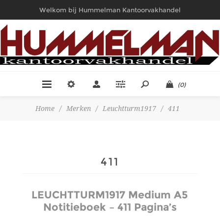
Welkom bij Hummelman Kantoorvakhandel
(0)
Home
/
Merken
/
Leuchtturm1917
/
411
411
LEUCHTTURM1917 Medium A5
Notitieboek – 411 Pagina’s