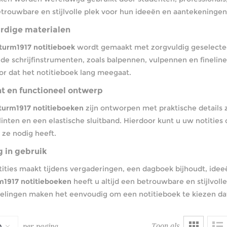
trouwbare en stijlvolle plek voor hun ideeën en aantekeningen
dige materialen
turm1917 notitieboek
wordt gemaakt met zorgvuldig geselecteerd
nde schrijfinstrumenten, zoals balpennen, vulpennen en finelin
or dat het notitieboek lang meegaat.
t en functioneel ontwerp
turm1917 notitieboeken
zijn ontworpen met praktische details
linten en een elastische sluitband. Hierdoor kunt u uw notities
ze nodig heeft.
g in gebruik
tities maakt tijdens vergaderingen, een dagboek bijhoudt, ide
m1917 notitieboeken
heeft u altijd een betrouwbare en stijlvoll
elingen maken het eenvoudig om een notitieboek te kiezen dat
Toon als
per pagina