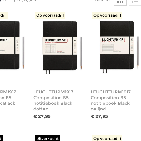
d: 1
Op voorraad: 1
Op voorraad: 1
RM1917
LEUCHTTURM1917
LEUCHTTURM1917
on B5
Composition B5
Composition B5
k Black
notitieboek Black
notitieboek Black
dotted
gelijnd
€ 27,95
€ 27,95
t
Uitverkocht
Op voorraad: 1