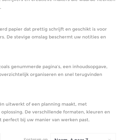
.
 papier dat prettig schrijft en geschikt is voor
ers. De stevige omslag beschermt uw notities en
 zoals genummerde pagina’s, een inhoudsopgave,
 overzichtelijk organiseren en snel terugvinden
eën uitwerkt of een planning maakt, met
e oplossing. De verschillende formaten, kleuren en
 perfect bij uw manier van werken past.
Sorteren op