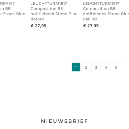
RM1917
LEUCHTTURM1917
LEUCHTTURM1917
on B5
Composition B5
Composition B5
k Stone Blue
notitieboek Stone Blue
notitieboek Stone Blu
dotted
gelijnd
€ 27,95
€ 27,95
1
2
3
4
5
NIEUWSBRIEF