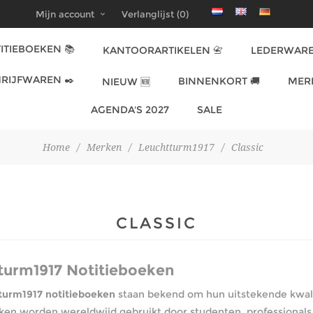
Mijn account
Verlanglijst
(0)
ITIEBOEKEN 📚
KANTOORARTIKELEN 📇
LEDERWARE
RIJFWAREN ✒️
BINNENKORT 🚚
MER
NIEUW 🆕
AGENDA'S 2027
SALE
Home
/
Merken
/
Leuchtturm1917
/
Classic
CLASSIC
turm1917 Notitieboeken
turm1917 notitieboeken
staan bekend om hun uitstekende kwalit
ken worden wereldwijd gebruikt door studenten, professionals,