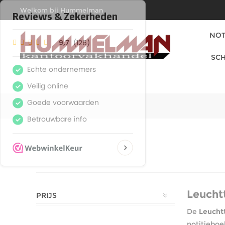
Welkom bij Hummelman
Kantoorvakhandel
NOT
SCH
Leucht
PRIJS
De
Leucht
notitieboe