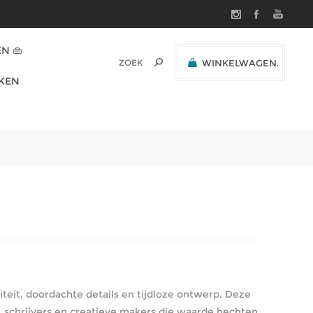
N 👜
WINKELWAGEN
(0)
KEN
SUBTOTAAL:
eit, doordachte details en tijdloze ontwerp. Deze
 schrijvers en creatieve makers die waarde hechten