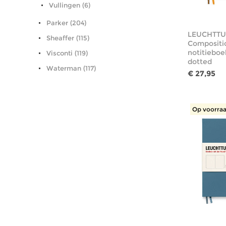
Vullingen (6)
Parker (204)
LEUCHTTU
Sheaffer (115)
Compositi
notitieboe
Visconti (119)
dotted
Waterman (117)
€ 27,95
Op voorraa