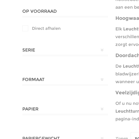
aan een be
OP VOORRAAD
Hoogwaar
Direct afhalen
Elk
Leucht
verschille
zorgt ervo
SERIE
Doordach
De
Leucht
bladwijzer
FORMAAT
wanneer u 
Veelzijdi
Of u nu no
PAPIER
Leuchttur
pagina-ind
PAPIERGEWICHT
Tonen