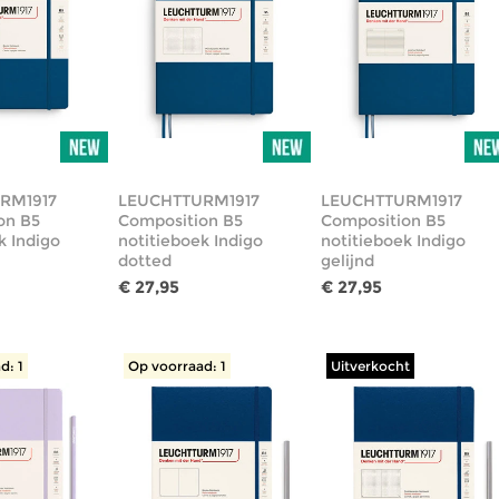
RM1917
LEUCHTTURM1917
LEUCHTTURM1917
on B5
Composition B5
Composition B5
k Indigo
notitieboek Indigo
notitieboek Indigo
dotted
gelijnd
€ 27,95
€ 27,95
d: 1
Op voorraad: 1
Uitverkocht