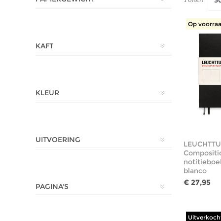
Op voorraa
KAFT
KLEUR
UITVOERING
LEUCHTTU
Compositi
notitieboe
blanco
€ 27,95
PAGINA'S
Uitverkoch