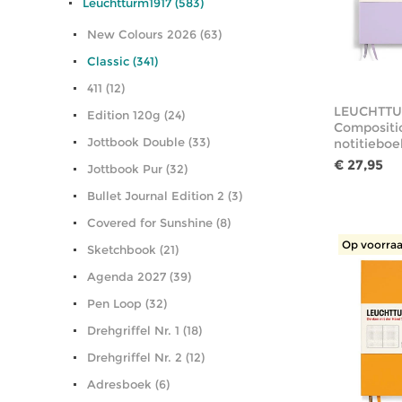
Leuchtturm1917 (583)
New Colours 2026 (63)
Classic (341)
411 (12)
LEUCHTTU
Edition 120g (24)
Compositi
Jottbook Double (33)
notitieboek
€ 27,95
Jottbook Pur (32)
Bullet Journal Edition 2 (3)
Covered for Sunshine (8)
Op voorraa
Sketchbook (21)
Agenda 2027 (39)
Pen Loop (32)
Drehgriffel Nr. 1 (18)
Drehgriffel Nr. 2 (12)
Adresboek (6)