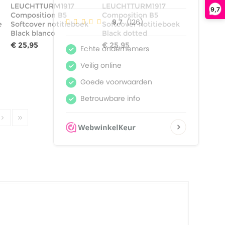
LEUCHTTURM1917
LEUCHTTURM1917
9,7
Composition B5
Composition B5
e
Softcover notitieboek
Softcover notitieboek
Black blanco
Black dotted
€ 25,95
€ 25,95