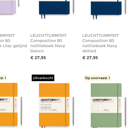
RM1917
LEUCHTTURM1917
LEUCHTTURM1917
on B5
Composition B5
Composition B5
 Lilac gelijnd
notitieboek Navy
notitieboek Navy
blanco
dotted
€ 27,95
€ 27,95
d: 1
Uitverkocht
Op voorraad: 1