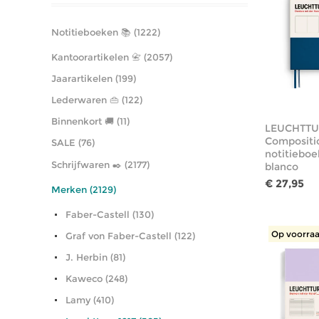
Notitieboeken 📚 (1222)
Kantoorartikelen 📇 (2057)
Jaarartikelen (199)
Lederwaren 👜 (122)
Binnenkort 🚚 (11)
LEUCHTTU
Compositi
SALE (76)
notitieboe
Schrijfwaren ✒️ (2177)
blanco
€ 27,95
Merken (2129)
Faber-Castell (130)
Op voorraa
Graf von Faber-Castell (122)
J. Herbin (81)
Kaweco (248)
Lamy (410)