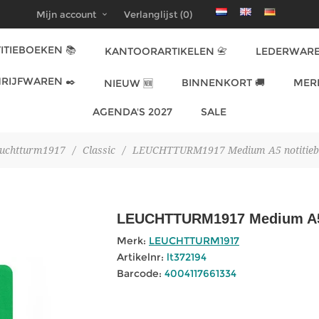
Mijn account
Verlanglijst
(0)
ITIEBOEKEN 📚
KANTOORARTIKELEN 📇
LEDERWARE
RIJFWAREN ✒️
BINNENKORT 🚚
MER
NIEUW 🆕
AGENDA'S 2027
SALE
uchtturm1917
/
Classic
/
LEUCHTTURM1917 Medium A5 notitieboe
LEUCHTTURM1917 Medium A5 n
Merk:
LEUCHTTURM1917
Artikelnr:
lt372194
Barcode:
4004117661334