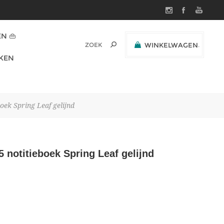
N 👜
WINKELWAGEN
(0)
KEN
SUBTOTAAL:
k Spring Leaf gelijnd
otitieboek Spring Leaf gelijnd