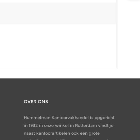
OVER ONS
Hummelman Kantoorvakhandel is opgericht
in 1932 in onze winkel in Rotterdam vindt je
naast kantoorartikelen ook een grote