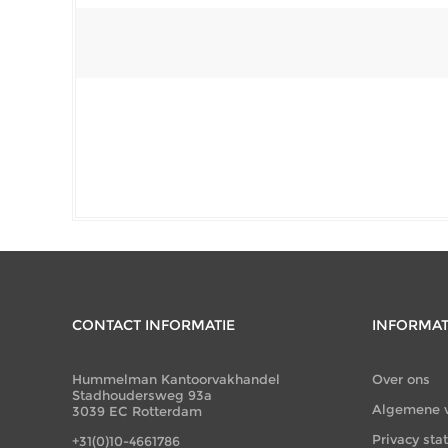
CONTACT INFORMATIE
INFORMAT
Hummelman Kantoorvakhandel
Over ons
Stadhoudersweg 93a
Algemene 
3039 EC Rotterdam
Privacy st
+31(0)10-4661786