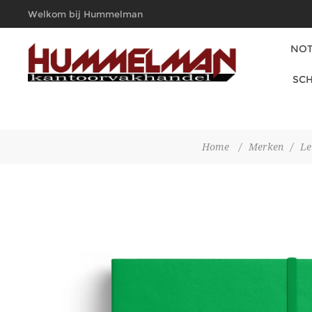
Welkom bij Hummelman
Kantoorvakhandel
NOT
SCH
Home
/
Merken
/
Le