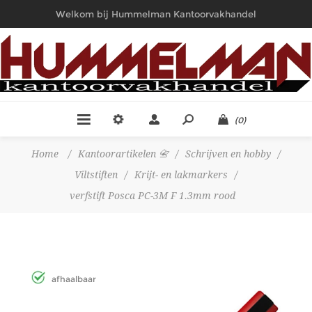
Welkom bij Hummelman Kantoorvakhandel
(0)
Home
/
Kantoorartikelen 📇
/
Schrijven en hobby
/
Viltstiften
/
Krijt- en lakmarkers
/
verfstift Posca PC-3M F 1.3mm rood
afhaalbaar