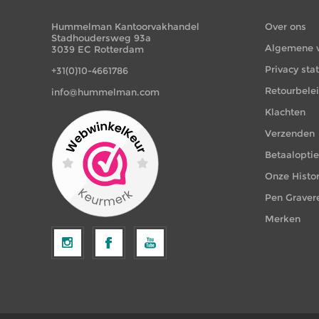
Hummelman Kantoorvakhandel
Over ons
Stadhoudersweg 93a
Algemene 
3039 EC Rotterdam
Privacy st
+31(0)10-4661786
Retourbele
info@hummelman.com
Klachten
Verzenden
Betaalopti
Onze Histor
Pen Graver
Merken