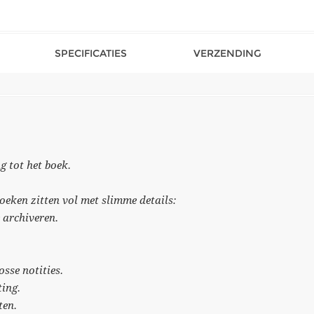
SPECIFICATIES
VERZENDING
g tot het boek.
eken zitten vol met slimme details:
e archiveren.
sse notities.
ting.
ten.