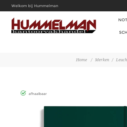
Welkom bij Hummelman
Kantoorvakhandel
NOT
SCH
Home
/
Merken
/
Leuch
afhaalbaar