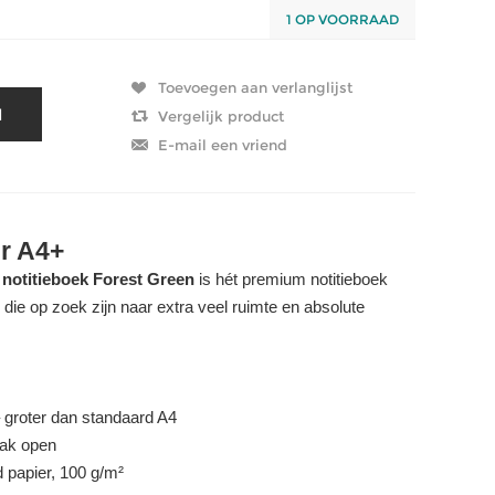
1 OP VOORRAAD
r A4+
otitieboek Forest Green
is hét premium notitieboek
 die op zoek zijn naar extra veel ruimte en absolute
groter dan standaard A4
lak open
 papier, 100 g/m²