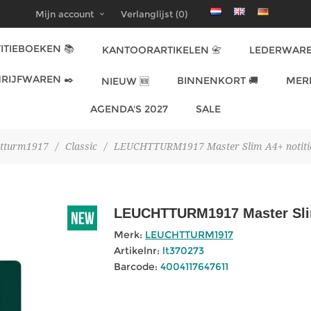
Mijn account
Verlanglijst
(0)
ITIEBOEKEN 📚
KANTOORARTIKELEN 📇
LEDERWARE
RIJFWAREN ✒️
BINNENKORT 🚚
MER
NIEUW 🆕
AGENDA'S 2027
SALE
tturm1917
/
Classic
/
LEUCHTTURM1917 Master Slim A4+ notitieb
LEUCHTTURM1917 Master Slim 
Merk:
LEUCHTTURM1917
Artikelnr:
lt370273
Barcode:
4004117647611