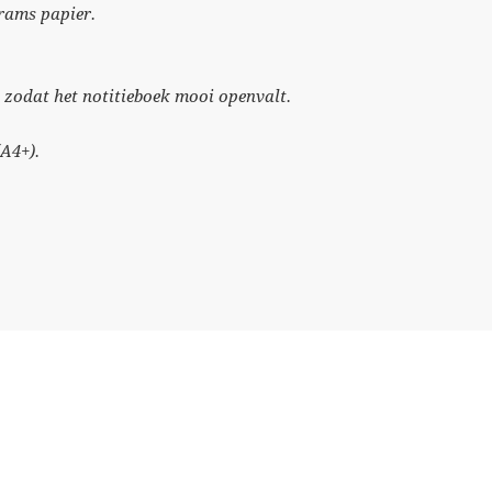
grams papier.
d zodat het notitieboek mooi openvalt.
A4+).