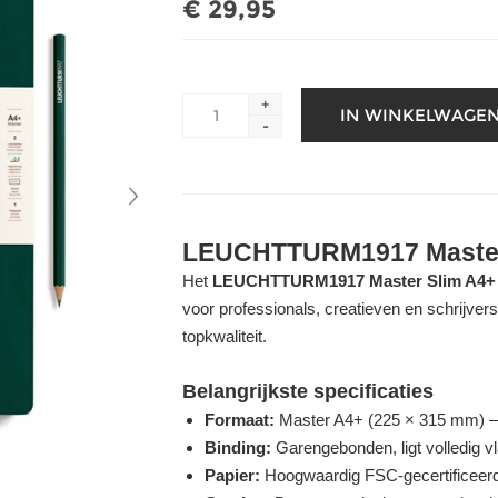
€ 29,95
+
-
LEUCHTTURM1917 Maste
Het
LEUCHTTURM1917 Master Slim A4+ n
voor professionals, creatieven en schrijvers
topkwaliteit.
Belangrijkste specificaties
Formaat:
Master A4+ (225 × 315 mm) – 
Binding:
Garengebonden, ligt volledig v
Papier:
Hoogwaardig FSC-gecertificeerd