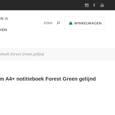
N 👜
WINKELWAGEN
(0)
KEN
SUBTOTAAL:
oek Forest Green gelijnd
A4+ notitieboek Forest Green gelijnd