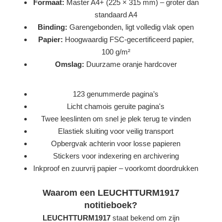
Formaat:
Master A4+ (225 × 315 mm) – groter dan
standaard A4
Binding:
Garengebonden, ligt volledig vlak open
Papier:
Hoogwaardig FSC-gecertificeerd papier,
100 g/m²
Omslag:
Duurzame oranje hardcover
123 genummerde pagina’s
Licht chamois geruite pagina's
Twee leeslinten om snel je plek terug te vinden
Elastiek sluiting voor veilig transport
Opbergvak achterin voor losse papieren
Stickers voor indexering en archivering
Inkproof en zuurvrij papier – voorkomt doordrukken
Waarom een LEUCHTTURM1917
notitieboek?
LEUCHTTURM1917
staat bekend om zijn