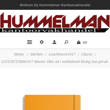
Welkom bij Hummelman Kantoorvakhandel
(0)
Home
/
Merken
/
Leuchtturm1917
/
Classic
/
LEUCHTTURM1917 Master Slim A4+ notitieboek Rising Sun geruit