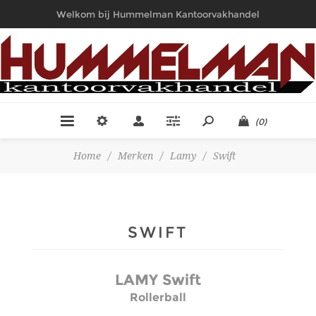
Welkom bij Hummelman Kantoorvakhandel
(0)
Home
/
Merken
/
Lamy
/
Swift
SWIFT
LAMY Swift
Rollerball