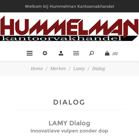
Welkom bij Hummelman Kantoorvakhandel
(0)
Home
/
Merken
/
Lamy
/
Dialog
DIALOG
LAMY Dialog
Innovatieve vulpen zonder dop