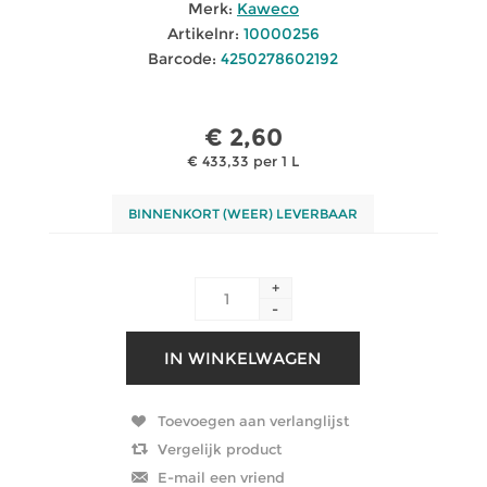
Merk:
Kaweco
Artikelnr:
10000256
Barcode:
4250278602192
€ 2,60
€ 433,33 per 1 L
BINNENKORT (WEER) LEVERBAAR
+
-