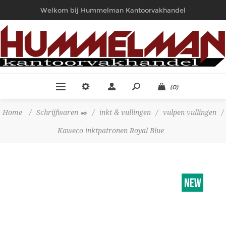
Welkom bij Hummelman Kantoorvakhandel
(0)
Home
/
Schrijfwaren ✒️
/
inkt & vullingen
/
vulpen vullingen
/
Kaweco inktpatronen Royal Blue