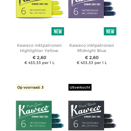
Kaweco inktpatronen
Kaweco inktpatronen
Highlighter Yellow
Midnight Blue
€ 2,60
€ 2,60
€ 433,33 per 1 L
€ 433,33 per 1 L
Op voorraad: 3
Uitverkocht