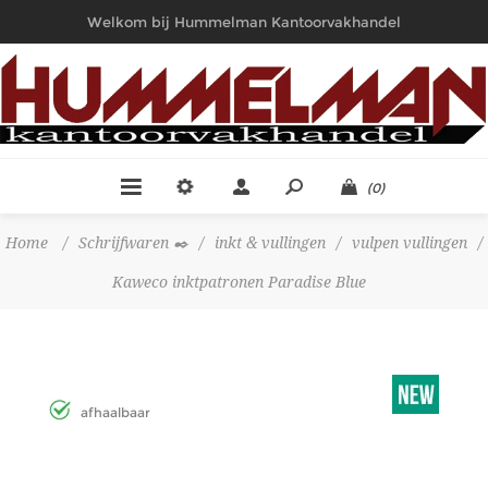
Welkom bij Hummelman Kantoorvakhandel
(0)
Home
/
Schrijfwaren ✒️
/
inkt & vullingen
/
vulpen vullingen
/
Kaweco inktpatronen Paradise Blue
afhaalbaar